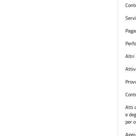
Contr
Servi
Paga
Perf
Altri
Attiv
Prov
Contr
Atti 
e deg
per 
Aggiu