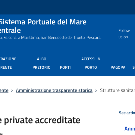
 Sistema Portuale del Mare
entrale
Follow
us on
ro, Falconara Marittima, San Benedetto del Tronto, Pescara,
TRAZIONE
ALBO
ACCESSI IN
ARENTE
PRETORIO
PORTI
PORTO
PAGOPA
ente
>
Amministrazione trasparente storica
>
Strutture sanitar
See acti
e private accreditate
Ammi
35