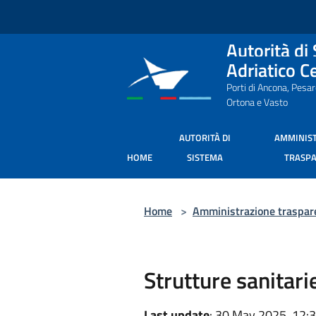
Salta al contenuto principale
Autorità di
Adriatico C
Porti di Ancona, Pesa
Ortona e Vasto
AUTORITÀ DI
AMMINIS
HOME
SISTEMA
TRASP
Home
>
Amministrazione traspar
Strutture sanitari
Last update
: 30 May 2025, 12: