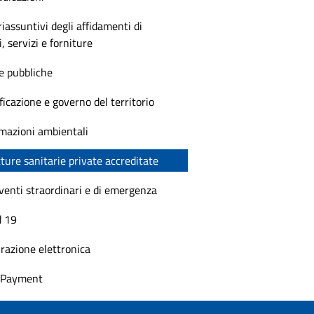
riassuntivi degli affidamenti di
i, servizi e forniture
e pubbliche
ficazione e governo del territorio
mazioni ambientali
ture sanitarie private accreditate
venti straordinari e di emergenza
d 19
razione elettronica
t Payment