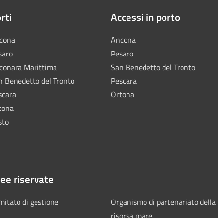
rti
Accessi in porto
cona
Ancona
saro
Pesaro
lconara Marittima
San Benedetto del Tronto
n Benedetto del Tronto
Pescara
scara
Ortona
tona
sto
ee riservate
mitato di gestione
Organismo di partenariato della
risorsa mare