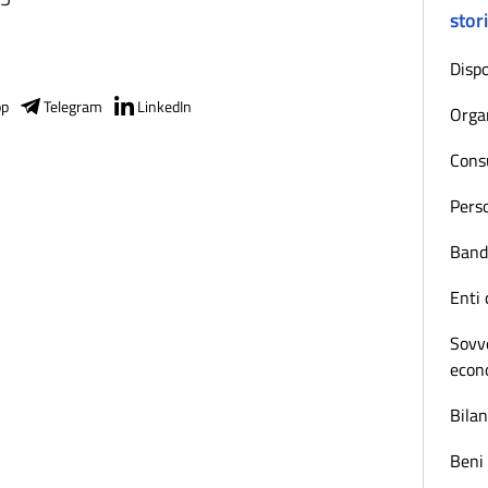
stor
Dispo
pp
Telegram
LinkedIn
Orga
Consu
Pers
Bandi
Enti 
Sovve
econ
Bilan
Beni 