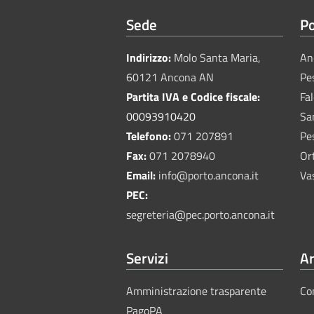
Sede
Po
Indirizzo:
Molo Santa Maria,
An
60121 Ancona AN
Pe
Partita IVA e Codice fiscale:
Fa
00093910420
Sa
Telefono:
071 207891
Pe
Fax:
071 2078940
Or
Email:
info@porto.ancona.it
Va
PEC:
segreteria@pec.porto.ancona.it
Servizi
Ar
Amministrazione trasparente
Co
PagoPA