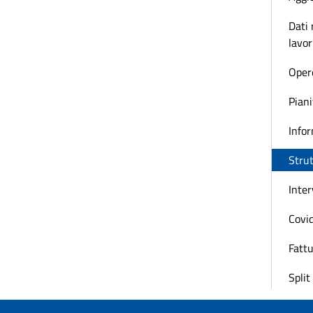
Dati 
lavor
Oper
Piani
Infor
Strut
Inter
Covi
Fattu
Spli