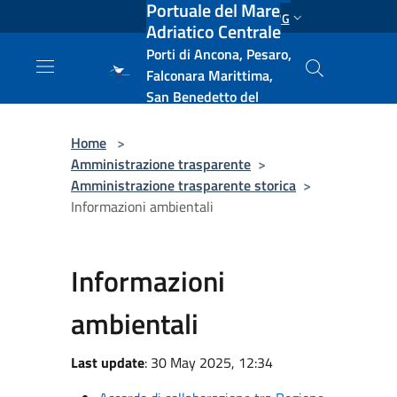
Portuale del Mare
Salta al contenuto principale
ENG
Adriatico Centrale
Porti di Ancona, Pesaro,
Falconara Marittima,
San Benedetto del
Tronto, Pescara, Ortona
e Vasto
Home
>
Amministrazione trasparente
>
Amministrazione trasparente storica
>
Informazioni ambientali
Informazioni
ambientali
Last update
: 30 May 2025, 12:34