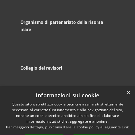
Organismo di partenariato della risorsa
mare
Collegio dei revisori
×
Informazioni sui cookie
RSS
Copyright © 2025
Accessibility
Autorità di
Questo sito web utilizza cookie tecnici e assimilati strettamente
necessari al corretto funzionamento e alla navigazione del sito,
Privacy
Sistema Portuale
nonché un cookie tecnico analitico al solo fine di elaborare
Cookie
del Mare Adriatico
informazioni statistiche, aggregate e anonime.
Sitemap
Centrale
Per maggiori dettagli, può consultare la cookie policy al seguente
Link
Powered by