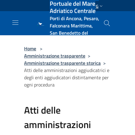
Portuale del Mare
Salta al contenuto principale
ENG
Adriatico Centrale
Porti di Ancona, Pesaro,
Falconara Marittima,
San Benedetto del
Tronto, Pescara, Ortona
e Vasto
Home
>
Amministrazione trasparente
>
Amministrazione trasparente storica
>
Atti delle amministrazioni aggiudicatrici e
degli enti aggiudicatori distintamente per
ogni procedura
Atti delle
amministrazioni