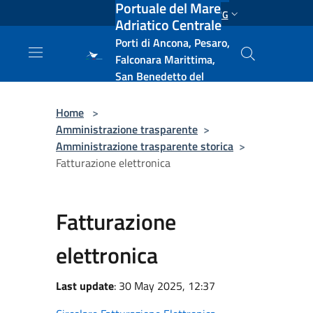
Portuale del Mare
Salta al contenuto principale
ENG
Adriatico Centrale
Porti di Ancona, Pesaro,
Falconara Marittima,
San Benedetto del
Tronto, Pescara, Ortona
e Vasto
Home
>
Amministrazione trasparente
>
Amministrazione trasparente storica
>
Fatturazione elettronica
Fatturazione
elettronica
Last update
: 30 May 2025, 12:37