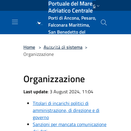
Portuale del Mare
Salta al contenuto principale
ENG
Adriatico Centrale
Porti di Ancona, Pesaro,
Falconara Marittima,
San Benedetto del
Tronto, Pescara, Ortona
e Vasto
Home
>
Autorità di sistema
>
Organizzazione
Organizzazione
Last update
: 3 August 2024, 11:04
Titolari di incarichi politici di
amministrazione, di direzione e di
governo
Sanzioni per mancata comunicazione