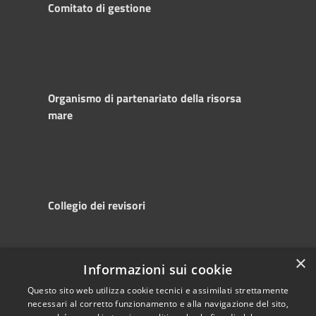
Comitato di gestione
Organismo di partenariato della risorsa
mare
Collegio dei revisori
×
Informazioni sui cookie
RSS
Copyright © 2025
Accessibility
Autorità di
Questo sito web utilizza cookie tecnici e assimilati strettamente
necessari al corretto funzionamento e alla navigazione del sito,
Privacy
Sistema Portuale