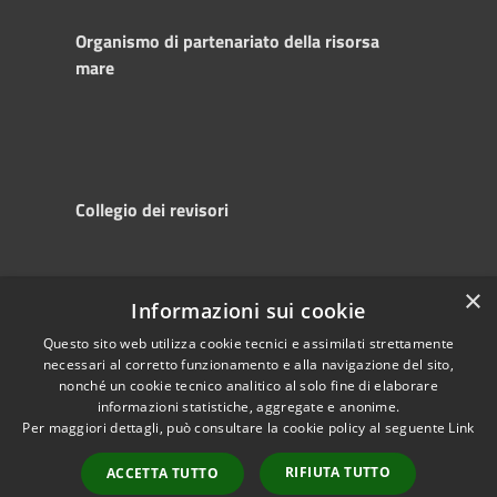
Organismo di partenariato della risorsa
mare
Collegio dei revisori
×
Informazioni sui cookie
RSS
Copyright © 2025
Accessibility
Autorità di
Questo sito web utilizza cookie tecnici e assimilati strettamente
necessari al corretto funzionamento e alla navigazione del sito,
Privacy
Sistema Portuale
nonché un cookie tecnico analitico al solo fine di elaborare
Cookie
del Mare Adriatico
informazioni statistiche, aggregate e anonime.
Sitemap
Centrale
Per maggiori dettagli, può consultare la cookie policy al seguente
Link
Powered by
RIFIUTA TUTTO
Municipium
•
ACCETTA TUTTO