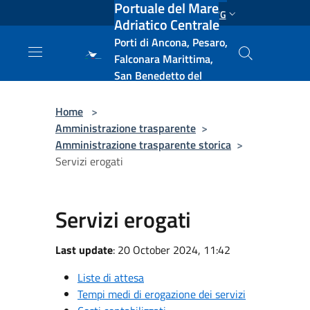
Portuale del Mare
Salta al contenuto principale
ENG
Adriatico Centrale
Porti di Ancona, Pesaro,
Falconara Marittima,
San Benedetto del
Tronto, Pescara, Ortona
e Vasto
Home
>
Amministrazione trasparente
>
Amministrazione trasparente storica
>
Servizi erogati
Servizi erogati
Last update
: 20 October 2024, 11:42
Liste di attesa
Tempi medi di erogazione dei servizi