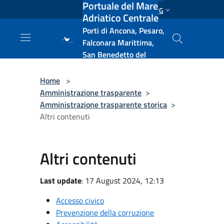
Portuale del Mare
Salta al contenuto principale
ENG
Adriatico Centrale
Porti di Ancona, Pesaro,
Falconara Marittima,
San Benedetto del
Tronto, Pescara, Ortona
e Vasto
Home
>
Amministrazione trasparente
>
Amministrazione trasparente storica
>
Altri contenuti
Altri contenuti
Last update
: 17 August 2024, 12:13
Accesso civico
Prevenzione della corruzione