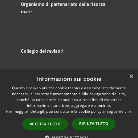
Organismo di partenariato della risorsa
mare
Collegio dei revisori
×
Informazioni sui cookie
RSS
Copyright © 2025
Accessibility
Autorità di
Questo sito web utilizza cookie tecnici e assimilati strettamente
necessari al corretto funzionamento e alla navigazione del sito,
Privacy
Sistema Portuale
nonché un cookie tecnico analitico al solo fine di elaborare
Cookie
del Mare Adriatico
informazioni statistiche, aggregate e anonime.
Sitemap
Centrale
Per maggiori dettagli, può consultare la cookie policy al seguente
Link
Powered by
RIFIUTA TUTTO
Municipium
•
ACCETTA TUTTO
Accesso redazione
MOSTRA DETTAGLI