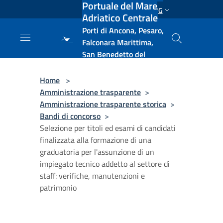
Portuale del Mare
Salta al contenuto principale
ENG
Adriatico Centrale
Porti di Ancona, Pesaro,
Falconara Marittima,
San Benedetto del
Tronto, Pescara, Ortona
e Vasto
Home
>
Amministrazione trasparente
>
Amministrazione trasparente storica
>
Bandi di concorso
>
Selezione per titoli ed esami di candidati
finalizzata alla formazione di una
graduatoria per l'assunzione di un
impiegato tecnico addetto al settore di
staff: verifiche, manutenzioni e
patrimonio