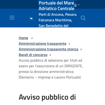
Portuale del Mare
Salta al contenuto principale
ENG
Adriatico Centrale
Porti di Ancona, Pesaro,
Falconara Marittima,
San Benedetto del
Tronto, Pescara, Ortona
e Vasto
Home
>
Amministrazione trasparente
>
Amministrazione trasparente storica
>
Bandi di concorso
>
Avviso pubblico di selezione per titoli ed
esami per l'assunzione di un DIRIGENTE,
presso la direzione amministrativa
(Demanio – Imprese e Lavoro Portuale)
Avviso pubblico di