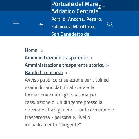
Portuale del Mare
Salta al contenuto principale
ENG
Adriatico Centrale
Porti di Ancona, Pesaro,
Falconara Marittima,
San Benedetto del
Tronto, Pescara, Ortona
e Vasto
Home
>
Amministrazione trasparente
>
Amministrazione trasparente storica
>
Bandi di concorso
>
Avviso pubblico di selezione per titoli ed
esami di candidati finalizzata alla
formazione di una graduatoria per
l'assunzione di un dirigente presso la
direzione affari generali - anticorruzione e
trasparenza - personale, livello
inquadramento "dirigente"