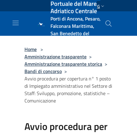
Portuale del Mare
Salta al contenuto principale
ENG
Adriatico Centrale
Porti di Ancona, Pesaro,
Falconara Marittima,
San Benedetto del
Tronto, Pescara, Ortona
e Vasto
Home
>
Amministrazione trasparente
>
Amministrazione trasparente storica
>
Bandi di concorso
>
Avvio procedura per copertura n° 1 posto
di Impiegato amministrativo nel Settore di
Staff: Sviluppo, promozione, statistiche –
Comunicazione
Avvio procedura per