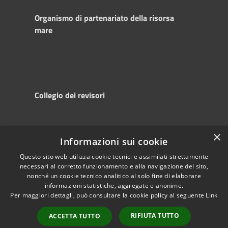
Organismo di partenariato della risorsa
mare
Collegio dei revisori
×
Informazioni sui cookie
RSS
Copyright © 2025
Accessibility
Autorità di
Questo sito web utilizza cookie tecnici e assimilati strettamente
necessari al corretto funzionamento e alla navigazione del sito,
Privacy
Sistema Portuale
nonché un cookie tecnico analitico al solo fine di elaborare
Cookie
del Mare Adriatico
informazioni statistiche, aggregate e anonime.
Sitemap
Centrale
Per maggiori dettagli, può consultare la cookie policy al seguente
Link
Powered by
Municipium
•
RIFIUTA TUTTO
ACCETTA TUTTO