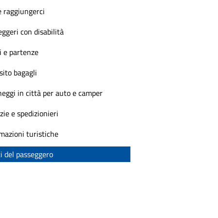
 raggiungerci
ggeri con disabilità
i e partenze
ito bagagli
eggi in città per auto e camper
ie e spedizionieri
mazioni turistiche
ti del passeggero