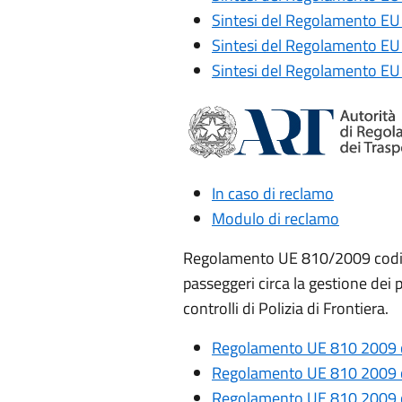
Sintesi del Regolamento E
Sintesi del Regolamento E
Sintesi del Regolamento E
In caso di reclamo
Modulo di reclamo
Regolamento UE 810/2009 codice c
passeggeri circa la gestione dei p
controlli di Polizia di Frontiera.
Regolamento UE 810 2009 cod
Regolamento UE 810 2009 co
Regolamento UE 810 2009 co