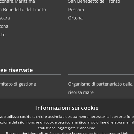
lconara Marittima
San Benedetto del Tronto
n Benedetto del Tronto
Pescara
scara
Ortona
tona
sto
ee riservate
mitato di gestione
Organismo di partenariato della
risorsa mare
Informazioni sui cookie
web utilizza cookie tecnici e assimilati strettamente necessari al corretto fu
azione del sito, nonché un cookie tecnico analitico al solo fine di elaborare i
statistiche, aggregate e anonime.
Per maggiori dettagli, può consultare la cookie policy al seguente
Link