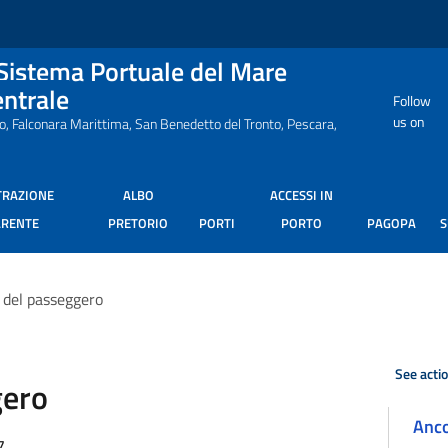
 Sistema Portuale del Mare
entrale
Follow
us on
ro, Falconara Marittima, San Benedetto del Tronto, Pescara,
TRAZIONE
ALBO
ACCESSI IN
ARENTE
PRETORIO
PORTI
PORTO
PAGOPA
i del passeggero
See acti
gero
Anc
7