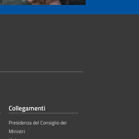
Collegamenti
Presidenza del Consiglio dei
Ministri