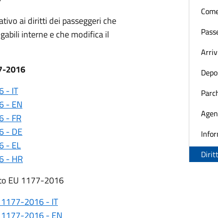
Come
vo ai diritti dei passeggeri che
Passe
gabili interne e che modifica il
Arriv
77-2016
Depos
 - IT
Parch
6 - EN
Agenz
 - FR
6 - DE
Infor
 - EL
Dirit
6 - HR
ento EU 1177-2016
 1177-2016 - IT
U 1177-2016 - EN