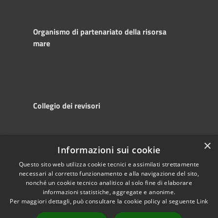
Organismo di partenariato della risorsa
mare
Collegio dei revisori
×
Informazioni sui cookie
RSS
Copyright © 2025
Accessibility
Autorità di
Questo sito web utilizza cookie tecnici e assimilati strettamente
necessari al corretto funzionamento e alla navigazione del sito,
Privacy
Sistema Portuale
nonché un cookie tecnico analitico al solo fine di elaborare
Cookie
del Mare Adriatico
informazioni statistiche, aggregate e anonime.
Sitemap
Centrale
Per maggiori dettagli, può consultare la cookie policy al seguente
Link
Powered by