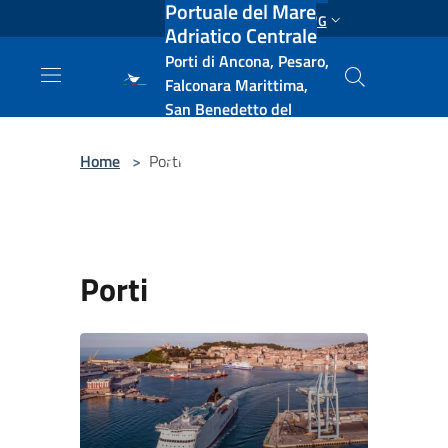
Portuale del Mare
Salta al contenuto principale
ENG
Adriatico Centrale
Porti di Ancona, Pesaro,
Falconara Marittima,
San Benedetto del
Tronto, Pescara, Ortona
e Vasto
Home
>
Porti
Porti