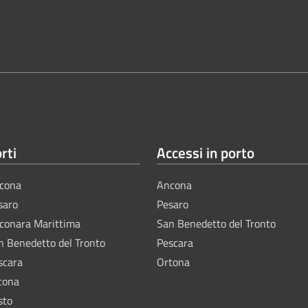
rti
Accessi in porto
cona
Ancona
saro
Pesaro
lconara Marittima
San Benedetto del Tronto
n Benedetto del Tronto
Pescara
scara
Ortona
tona
sto