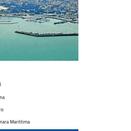
i
na
ro
onara Marittima