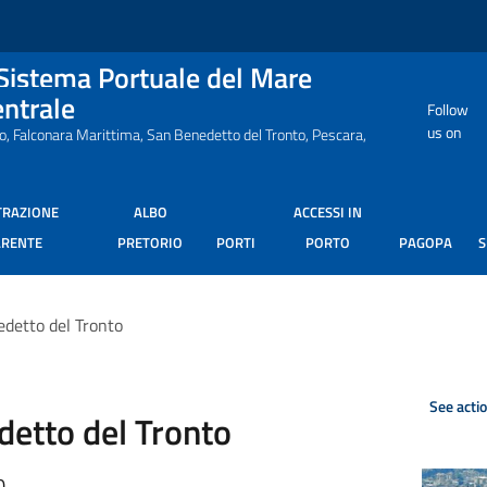
 Sistema Portuale del Mare
entrale
Follow
us on
ro, Falconara Marittima, San Benedetto del Tronto, Pescara,
TRAZIONE
ALBO
ACCESSI IN
ARENTE
PRETORIO
PORTI
PORTO
PAGOPA
edetto del Tronto
See acti
detto del Tronto
0