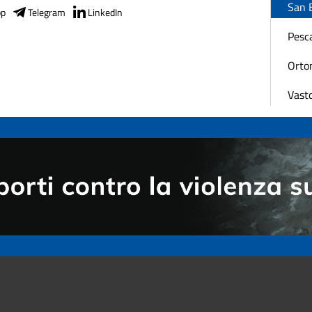
San 
pp
Telegram
LinkedIn
Pesc
Orto
Vast