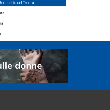
Benedetto del Tronto
ara
na
o