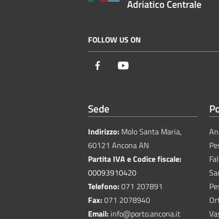
Adriatico Centrale
FOLLOW US ON
Facebook
Youtube
Sede
Po
Indirizzo:
Molo Santa Maria,
An
60121 Ancona AN
Pe
Partita IVA e Codice fiscale:
Fa
00093910420
Sa
Telefono:
071 207891
Pe
Fax:
071 2078940
Or
Email:
info@porto.ancona.it
Va