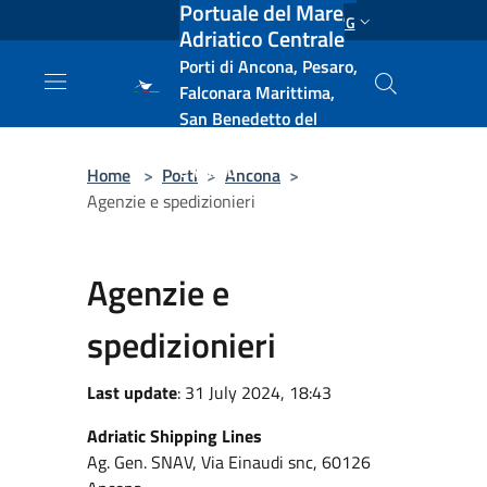
Portuale del Mare
Salta al contenuto principale
ENG
Adriatico Centrale
Porti di Ancona, Pesaro,
Falconara Marittima,
San Benedetto del
Tronto, Pescara, Ortona
e Vasto
Home
>
Porti
>
Ancona
>
Agenzie e spedizionieri
Agenzie e
spedizionieri
Last update
: 31 July 2024, 18:43
Adriatic Shipping Lines
Ag. Gen. SNAV, Via Einaudi snc, 60126