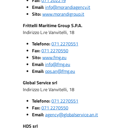
Fax:
071 202219
Email:
info@morandiagency.it
Sito:
www.morandigroup.it
Frittelli Maritime Group S.P.A.
Indirizzo L.re Vanvitelli, 18
Telefono:
071 2270551
Fax:
071 2270550
Sito:
www.fmg.eu
Email:
info@fmg.eu
Email:
ops.an@fmg.eu
Global Service srl
Indirizzo L.re Vanvitelli, 18
Telefono:
071 2270551
Fax:
071 2270550
Email:
agency@globalservice.an.it
HDS srl