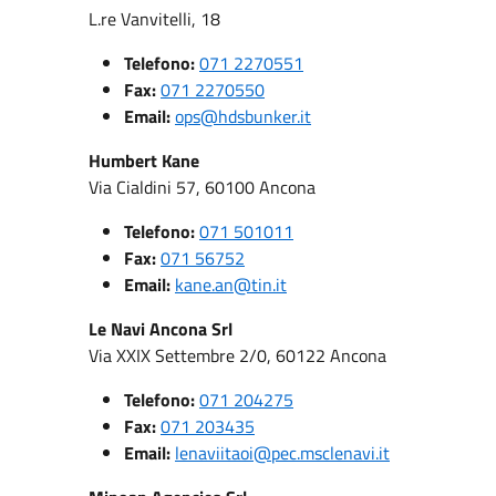
L.re Vanvitelli, 18
Telefono:
071 2270551
Fax:
071 2270550
Email:
ops@hdsbunker.it
Humbert Kane
Via Cialdini 57, 60100 Ancona
Telefono:
071 501011
Fax:
071 56752
Email:
kane.an@tin.it
Le Navi Ancona Srl
Via XXIX Settembre 2/0, 60122 Ancona
Telefono:
071 204275
Fax:
071 203435
Email:
lenaviitaoi@pec.msclenavi.it