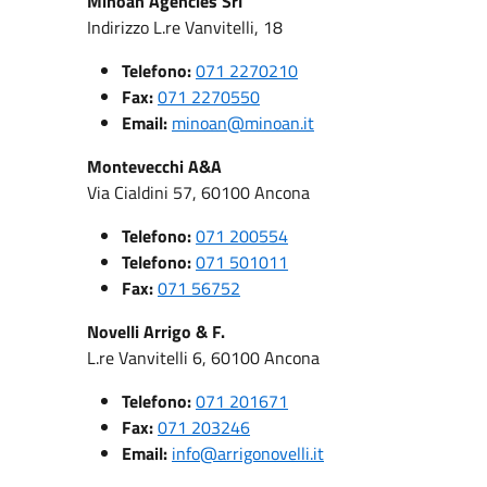
Minoan Agencies Srl
Indirizzo L.re Vanvitelli, 18
Telefono:
071 2270210
Fax:
071 2270550
Email:
minoan@minoan.it
Montevecchi A&A
Via Cialdini 57, 60100 Ancona
Telefono:
071 200554
Telefono:
071 501011
Fax:
071 56752
Novelli Arrigo & F.
L.re Vanvitelli 6, 60100 Ancona
Telefono:
071 201671
Fax:
071 203246
Email:
info@arrigonovelli.it