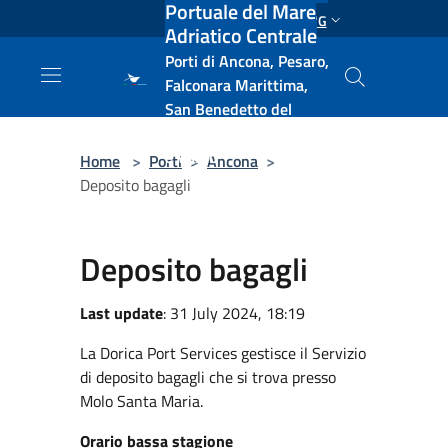
Portuale del Mare
Salta al contenuto principale
ENG
Adriatico Centrale
Porti di Ancona, Pesaro,
Falconara Marittima,
San Benedetto del
Tronto, Pescara, Ortona
e Vasto
Home
>
Porti
>
Ancona
>
Deposito bagagli
Deposito bagagli
Last update
: 31 July 2024, 18:19
La Dorica Port Services gestisce il Servizio
di deposito bagagli che si trova presso
Molo Santa Maria.
Orario bassa stagione