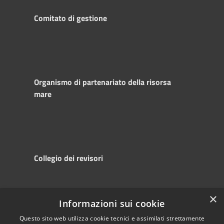
Comitato di gestione
Organismo di partenariato della risorsa
mare
Collegio dei revisori
×
Informazioni sui cookie
RSS
Copyright © 2025
Accessibility
Autorità di
Questo sito web utilizza cookie tecnici e assimilati strettamente