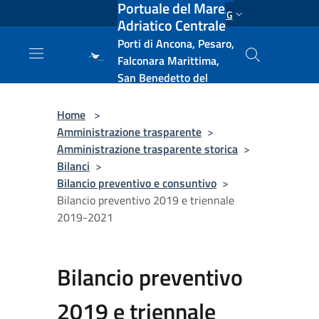
Portuale del Mare
Salta al contenuto principale
ENG
Adriatico Centrale
Porti di Ancona, Pesaro,
Falconara Marittima,
San Benedetto del
Tronto, Pescara, Ortona
e Vasto
Home
>
Amministrazione trasparente
>
Amministrazione trasparente storica
>
Bilanci
>
Bilancio preventivo e consuntivo
>
Bilancio preventivo 2019 e triennale
2019-2021
Bilancio preventivo
2019 e triennale