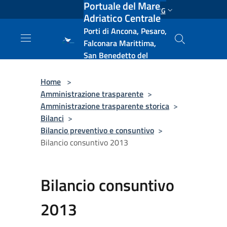
Portuale del Mare
Salta al contenuto principale
ENG
Adriatico Centrale
Porti di Ancona, Pesaro,
Falconara Marittima,
San Benedetto del
Tronto, Pescara, Ortona
e Vasto
Home
>
Amministrazione trasparente
>
Amministrazione trasparente storica
>
Bilanci
>
Bilancio preventivo e consuntivo
>
Bilancio consuntivo 2013
Bilancio consuntivo
2013