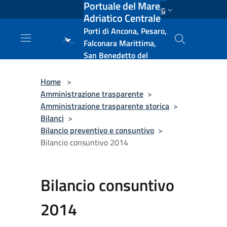
Portuale del Mare
Salta al contenuto principale
ENG
Adriatico Centrale
Porti di Ancona, Pesaro,
Falconara Marittima,
San Benedetto del
Tronto, Pescara, Ortona
e Vasto
Home
>
Amministrazione trasparente
>
Amministrazione trasparente storica
>
Bilanci
>
Bilancio preventivo e consuntivo
>
Bilancio consuntivo 2014
Bilancio consuntivo
2014