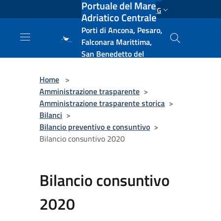
Portuale del Mare
Salta al contenuto principale
ENG
Adriatico Centrale
Porti di Ancona, Pesaro,
Falconara Marittima,
San Benedetto del
Tronto, Pescara, Ortona
e Vasto
Home
>
Amministrazione trasparente
>
Amministrazione trasparente storica
>
Bilanci
>
Bilancio preventivo e consuntivo
>
Bilancio consuntivo 2020
Bilancio consuntivo
2020