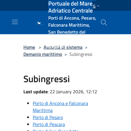
Portuale del Mare
Salta al contenuto principale
ENG
Adriatico Centrale
Porti di Ancona, Pesaro,
Falconara Marittima,
San Benedetto del
Tronto, Pescara, Ortona
e Vasto
Home
>
Autorità di sistema
>
Demanio marittimo
>
Subingressi
Subingressi
Last update
: 22 January 2026, 12:12
Porto di Ancona e Falconara
Marittima
Porto di Pesaro
Porto di Pescara