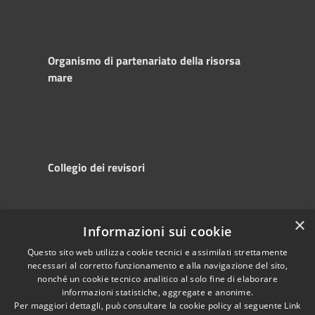
Organismo di partenariato della risorsa
mare
Collegio dei revisori
×
Informazioni sui cookie
RSS
Copyright © 2025
Accessibility
Autorità di
Questo sito web utilizza cookie tecnici e assimilati strettamente
necessari al corretto funzionamento e alla navigazione del sito,
Privacy
Sistema Portuale
nonché un cookie tecnico analitico al solo fine di elaborare
Cookie
del Mare Adriatico
informazioni statistiche, aggregate e anonime.
Sitemap
Centrale
Per maggiori dettagli, può consultare la cookie policy al seguente
Link