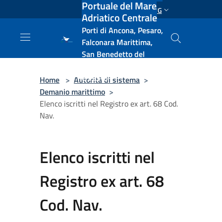
Portuale del Mare
Salta al contenuto principale
ENG
Adriatico Centrale
Porti di Ancona, Pesaro,
Falconara Marittima,
San Benedetto del
Tronto, Pescara, Ortona
e Vasto
Home
>
Autorità di sistema
>
Demanio marittimo
>
Elenco iscritti nel Registro ex art. 68 Cod.
Nav.
Elenco iscritti nel
Registro ex art. 68
Cod. Nav.