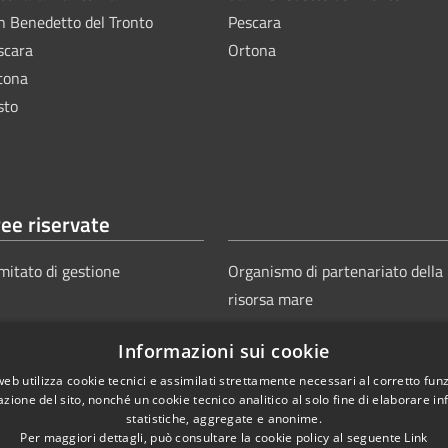
n Benedetto del Tronto
Pescara
scara
Ortona
tona
sto
ee riservate
mitato di gestione
Organismo di partenariato della
risorsa mare
Informazioni sui cookie
web utilizza cookie tecnici e assimilati strettamente necessari al corretto fu
azione del sito, nonché un cookie tecnico analitico al solo fine di elaborare i
statistiche, aggregate e anonime.
Per maggiori dettagli, può consultare la cookie policy al seguente
Link
Copyright © 2025
Aut
ie
Sitemap