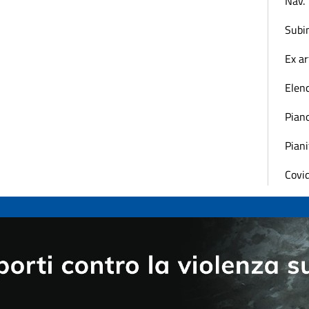
Nav.
Subi
Ex ar
Elenc
Pian
Piani
Covi