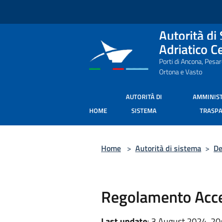
Salta al contenuto principale
Autorità di
Adriatico C
Porti di Ancona, Pesa
Ortona e Vasto
AUTORITÀ DI
AMMINIS
HOME
SISTEMA
TRASP
Home
>
Autorità di sistema
>
De
Regolamento Acces
Last update
: 3 August 2024, 20