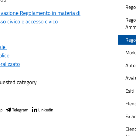
Rego
vazione Regolamento in materia di
Rego
o civico e accesso civico
Ammi
Rego
ale
Modu
lice
ralizzato
Auto
Avvis
quested category.
Esit
Elen
pp
Telegram
LinkedIn
Ex ar
Elenc