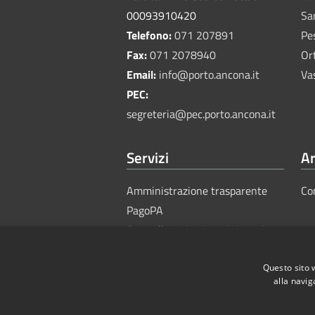
00093910420
Sa
Telefono:
071 207891
Pe
Fax:
071 2078940
Or
Email:
info@porto.ancona.it
Va
PEC:
segreteria@pec.porto.ancona.it
Servizi
Ar
Amministrazione trasparente
Co
PagoPA
Sportello Unico Amministrativo
Questo sito 
alla navig
RSS
Accessibility
Privacy
Cook