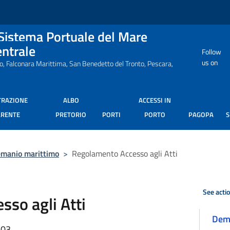
 Sistema Portuale del Mare
entrale
Follow
us on
ro, Falconara Marittima, San Benedetto del Tronto, Pescara,
TRAZIONE
ALBO
ACCESSI IN
ARENTE
PRETORIO
PORTI
PORTO
PAGOPA
manio marittimo
>
Regolamento Accesso agli Atti
See acti
so agli Atti
Dem
:03