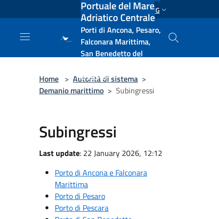
Portuale del Mare
Salta al contenuto principale
ENG
Adriatico Centrale
Porti di Ancona, Pesaro,
Falconara Marittima,
San Benedetto del
Tronto, Pescara, Ortona
e Vasto
Home
>
Autorità di sistema
>
Demanio marittimo
>
Subingressi
Subingressi
Last update
: 22 January 2026, 12:12
Porto di Ancona e Falconara
Marittima
Porto di Pesaro
Porto di Pescara