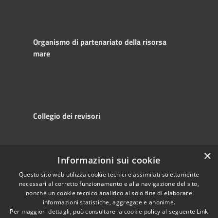
Organismo di partenariato della risorsa
mare
Collegio dei revisori
×
Informazioni sui cookie
RSS
Copyright © 2025
Accessibility
Autorità di
Questo sito web utilizza cookie tecnici e assimilati strettamente
necessari al corretto funzionamento e alla navigazione del sito,
Privacy
Sistema Portuale
nonché un cookie tecnico analitico al solo fine di elaborare
Cookie
del Mare Adriatico
informazioni statistiche, aggregate e anonime.
Sitemap
Centrale
Per maggiori dettagli, può consultare la cookie policy al seguente
Link