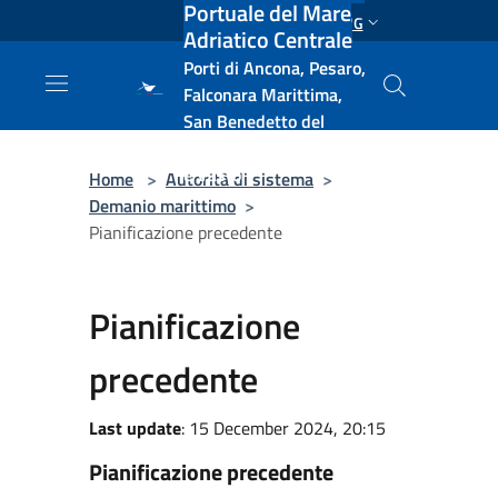
Portuale del Mare
Salta al contenuto principale
ENG
Adriatico Centrale
Porti di Ancona, Pesaro,
Falconara Marittima,
San Benedetto del
Tronto, Pescara, Ortona
e Vasto
Home
>
Autorità di sistema
>
Demanio marittimo
>
Pianificazione precedente
Pianificazione
precedente
Last update
: 15 December 2024, 20:15
Pianificazione precedente