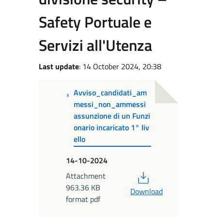
Safety Portuale e
Servizi all'Utenza
Last update
: 14 October 2024, 20:38
Avviso_candidati_am
messi_non_ammessi
assunzione di un Funzi
onario incaricato 1° liv
ello
14-10-2024
PDF
Attachment
963.36 KB
Download
format pdf