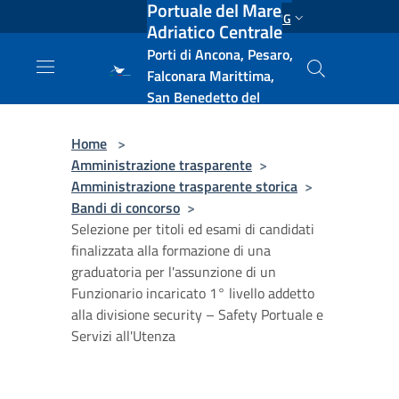
Portuale del Mare
Salta al contenuto principale
ENG
Adriatico Centrale
Porti di Ancona, Pesaro,
Falconara Marittima,
San Benedetto del
Tronto, Pescara, Ortona
e Vasto
Home
>
Amministrazione trasparente
>
Amministrazione trasparente storica
>
Bandi di concorso
>
Selezione per titoli ed esami di candidati
finalizzata alla formazione di una
graduatoria per l'assunzione di un
Funzionario incaricato 1° livello addetto
alla divisione security – Safety Portuale e
Servizi all'Utenza