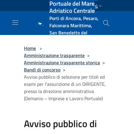
Portuale del Mare
Salta al contenuto principale
ENG
Adriatico Centrale
Porti di Ancona, Pesaro,
Falconara Marittima,
San Benedetto del
Tronto, Pescara, Ortona
e Vasto
Home
>
Amministrazione trasparente
>
Amministrazione trasparente storica
>
Bandi di concorso
>
Avviso pubblico di selezione per titoli ed
esami per l'assunzione di un DIRIGENTE,
presso la direzione amministrativa
(Demanio – Imprese e Lavoro Portuale)
Avviso pubblico di