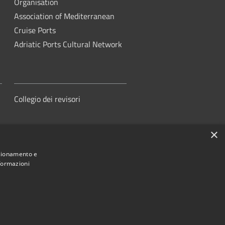
Organisation
Association of Mediterranean
Cruise Ports
Adriatic Ports Cultural Network
Collegio dei revisori
×
nzionamento e
nformazioni
orità di Sistema Portuale del Mare
Adriatico Centrale
ed by
•
Municipium
Accesso redazione