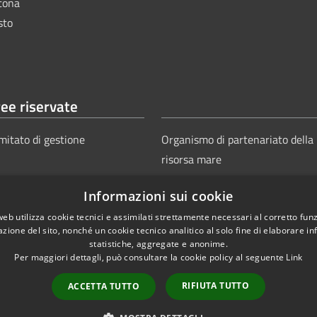
tona
sto
ee riservate
mitato di gestione
Organismo di partenariato della
risorsa mare
Informazioni sui cookie
web utilizza cookie tecnici e assimilati strettamente necessari al corretto fu
azione del sito, nonché un cookie tecnico analitico al solo fine di elaborare i
statistiche, aggregate e anonime.
Per maggiori dettagli, può consultare la cookie policy al seguente
Link
Copyright © 2025
Aut
ie
Sitemap
RIFIUTA TUTTO
ACCETTA TUTTO
Power