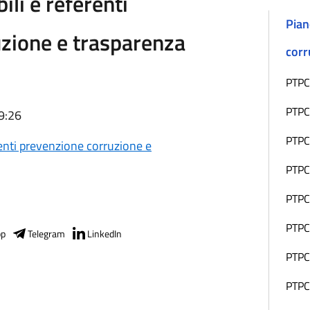
li e referenti
Pian
zione e trasparenza
corr
PTPC
PTPC
9:26
PTPC
enti prevenzione corruzione e
PTPC
PTPC
PTPC
pp
Telegram
LinkedIn
PTPC
PTPC