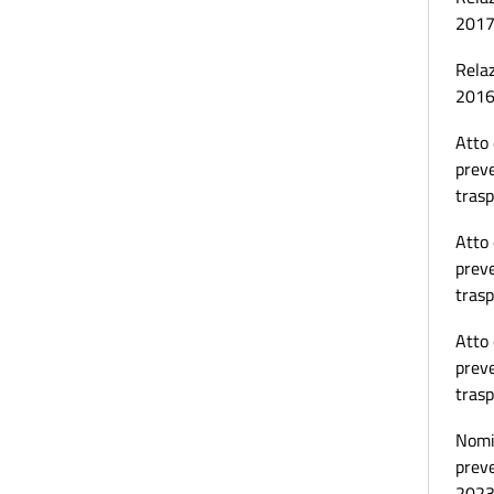
201
Relaz
201
Atto 
preve
tras
Atto 
preve
tras
Atto 
preve
tras
Nomin
prev
202