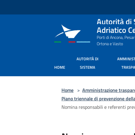
Salta al contenuto principale
Autorità di
Adriatico C
Porti di Ancona, Pesa
Ortona e Vasto
AUTORITÀ DI
AMMINIS
HOME
SISTEMA
TRASP
Home
>
Amministrazione traspar
Piano triennale di prevenzione dell
Nomina responsabili e referenti pr