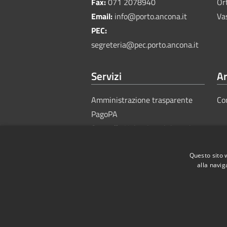
Fax:
071 2078940
Or
Email:
info@porto.ancona.it
Va
PEC:
segreteria@pec.porto.ancona.it
Servizi
Ar
Amministrazione trasparente
Co
PagoPA
Sportello Unico Amministrativo
Questo sito 
alla navig
RSS
Accessibility
Privacy
Cook