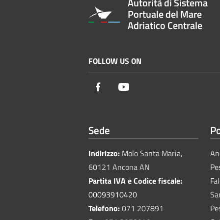
Autorità di Sistema
Portuale del Mare
Adriatico Centrale
FOLLOW US ON
Facebook
Youtube
Sede
Po
Indirizzo:
Molo Santa Maria,
An
60121 Ancona AN
Pe
Partita IVA e Codice fiscale:
Fa
00093910420
Sa
Telefono:
071 207891
Pe