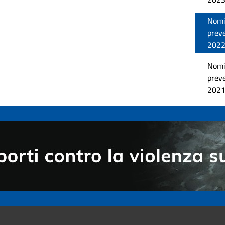
Nomin
prev
202
Nomin
prev
202