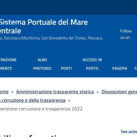
 Sistema Portuale del Mare
entrale
Follow
us on
ro, Falconara Marittima, San Benedetto del Tronto, Pescara,
TRAZIONE
ALBO
ACCESSI IN
ARENTE
PRETORIO
PORTI
PORTO
PAGOPA
ente
>
Amministrazione trasparente storica
>
Disposizioni gene
a corruzione e della trasparenza
>
evenzione corruzione e trasparenza 2022
See acti