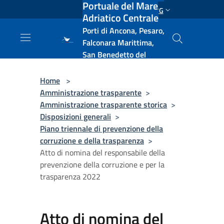
Portuale del Mare
Salta al contenuto principale
ENG
Adriatico Centrale
Porti di Ancona, Pesaro,
Falconara Marittima,
San Benedetto del
Tronto, Pescara, Ortona
e Vasto
Home
>
Amministrazione trasparente
>
Amministrazione trasparente storica
>
Disposizioni generali
>
Piano triennale di prevenzione della
corruzione e della trasparenza
>
Atto di nomina del responsabile della
prevenzione della corruzione e per la
trasparenza 2022
Atto di nomina del