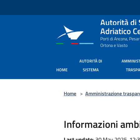
Salta al contenuto principale
Autorità di
Adriatico C
Porti di Ancona, Pesa
Ortona e Vasto
AUTORITÀ DI
AMMINIS
HOME
SISTEMA
TRASP
Home
>
Amministrazione traspar
Informazioni ambi
Last update
: 30 May 2025, 12: