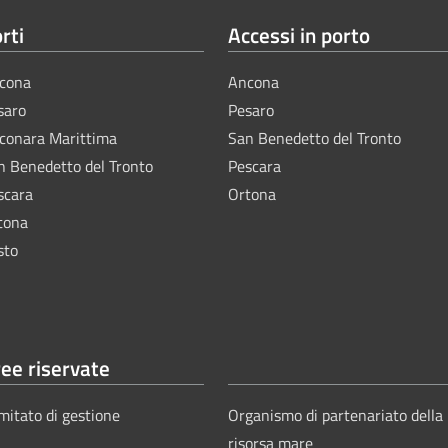
rti
Accessi in porto
cona
Ancona
saro
Pesaro
lconara Marittima
San Benedetto del Tronto
n Benedetto del Tronto
Pescara
scara
Ortona
tona
sto
ee riservate
mitato di gestione
Organismo di partenariato della
risorsa mare