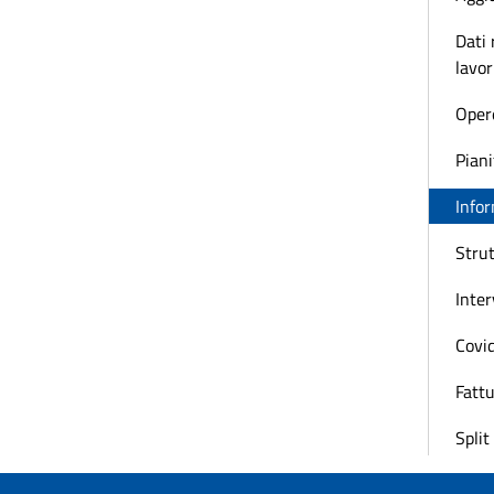
Dati 
lavor
Oper
Piani
Infor
Strut
Inter
Covi
Fattu
Spli