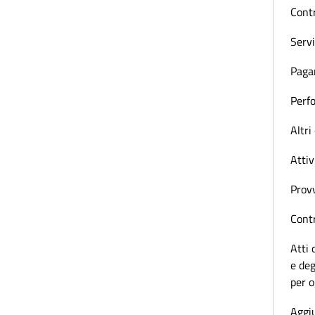
Contr
Servi
Paga
Perf
Altri
Attiv
Prov
Contr
Atti 
e deg
per 
Aggiu