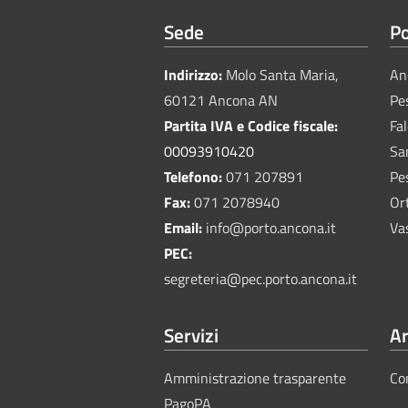
Sede
Po
Indirizzo:
Molo Santa Maria,
An
60121 Ancona AN
Pe
Partita IVA e Codice fiscale:
Fa
00093910420
Sa
Telefono:
071 207891
Pe
Fax:
071 2078940
Or
Email:
info@porto.ancona.it
Va
PEC:
segreteria@pec.porto.ancona.it
Servizi
Ar
Amministrazione trasparente
Co
PagoPA