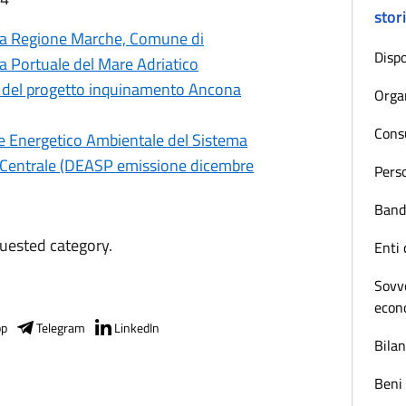
stor
tra Regione Marche, Comune di
Dispo
a Portuale del Mare Adriatico
ne del progetto inquinamento Ancona
Orga
Consu
e Energetico Ambientale del Sistema
o Centrale (DEASP emissione dicembre
Pers
Bandi
quested category.
Enti 
Sovve
econ
pp
Telegram
LinkedIn
Bilan
Beni 