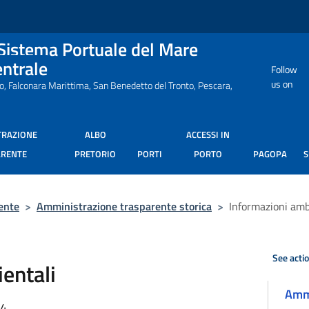
 Sistema Portuale del Mare
entrale
Follow
us on
ro, Falconara Marittima, San Benedetto del Tronto, Pescara,
TRAZIONE
ALBO
ACCESSI IN
ARENTE
PRETORIO
PORTI
PORTO
PAGOPA
ente
>
Amministrazione trasparente storica
>
Informazioni amb
See acti
entali
Ammi
34