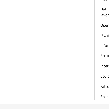
Dati 
lavor
Oper
Piani
Infor
Strut
Inter
Covi
Fattu
Spli