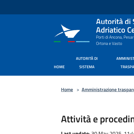
Salta al contenuto principale
Autorità di
Adriatico C
Porti di Ancona, Pesa
Ortona e Vasto
AUTORITÀ DI
AMMINIS
HOME
SISTEMA
TRASP
Home
>
Amministrazione traspar
Attività e procedi
Last update
: 30 May 2025, 11: