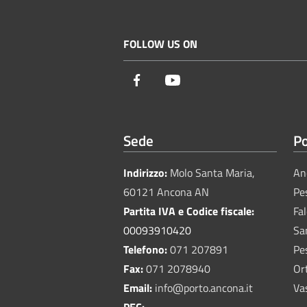
FOLLOW US ON
Facebook
Youtube
Sede
Po
Indirizzo:
Molo Santa Maria,
An
60121 Ancona AN
Pe
Partita IVA e Codice fiscale:
Fa
00093910420
Sa
Telefono:
071 207891
Pe
Fax:
071 2078940
Or
Email:
info@porto.ancona.it
Va