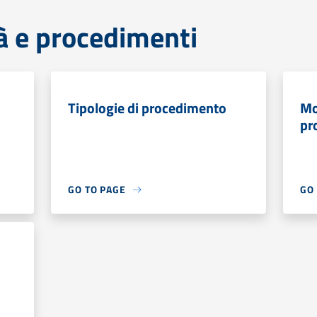
tà e procedimenti
Tipologie di procedimento
Mo
pr
GO TO PAGE
GO