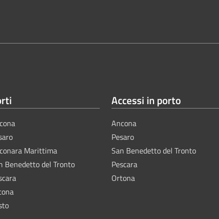
rti
Accessi in porto
cona
Ancona
saro
Pesaro
lconara Marittima
San Benedetto del Tronto
n Benedetto del Tronto
Pescara
scara
Ortona
tona
sto