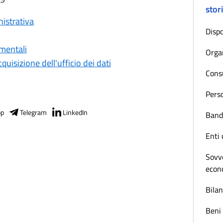
stor
nistrativa
Dispo
mentali
Orga
quisizione dell'ufficio dei dati
Consu
Pers
pp
Telegram
LinkedIn
Bandi
Enti 
Sovve
econ
Bilan
Beni 