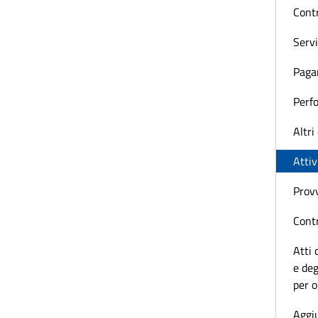
Contr
Servi
Paga
Perf
Altri
Attiv
Prov
Contr
Atti 
e deg
per 
Aggiu