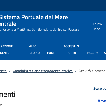
 Sistema Portuale del Mare
entrale
Follow
us on
ro, Falconara Marittima, San Benedetto del Tronto, Pescara,
TRAZIONE
ALBO
ACCESSI IN
ARENTE
PRETORIO
PORTI
PORTO
PAGOPA
ente
>
Amministrazione trasparente storica
>
Attività e proce
See acti
menti
Ammi
49