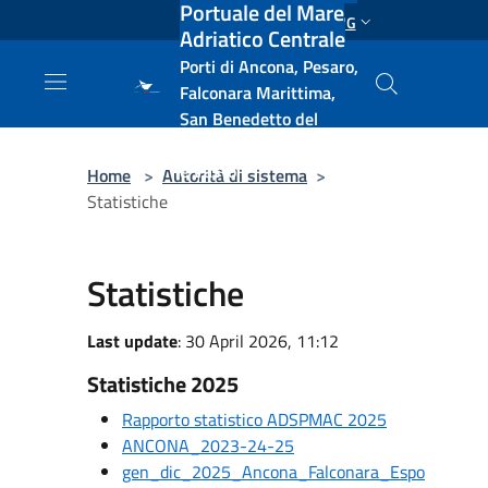
Portuale del Mare
Salta al contenuto principale
ENG
Adriatico Centrale
Porti di Ancona, Pesaro,
Falconara Marittima,
San Benedetto del
Tronto, Pescara, Ortona
e Vasto
Home
>
Autorità di sistema
>
Statistiche
Statistiche
Last update
: 30 April 2026, 11:12
Statistiche 2025
Rapporto statistico ADSPMAC 2025
ANCONA_2023-24-25
gen_dic_2025_Ancona_Falconara_Espo