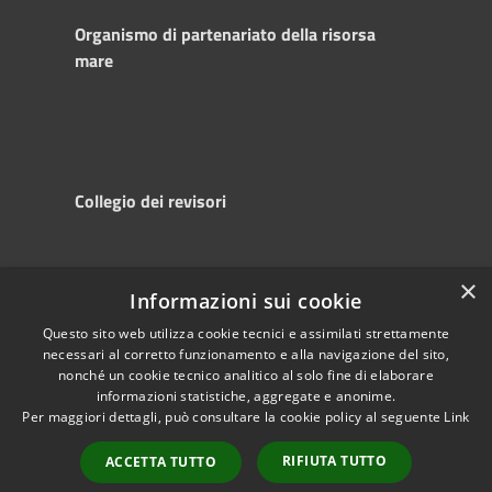
Organismo di partenariato della risorsa
mare
Collegio dei revisori
×
Informazioni sui cookie
RSS
Copyright © 2025
Accessibility
Autorità di
Questo sito web utilizza cookie tecnici e assimilati strettamente
necessari al corretto funzionamento e alla navigazione del sito,
Privacy
Sistema Portuale
nonché un cookie tecnico analitico al solo fine di elaborare
Cookie
del Mare Adriatico
informazioni statistiche, aggregate e anonime.
Sitemap
Centrale
Per maggiori dettagli, può consultare la cookie policy al seguente
Link
Powered by
RIFIUTA TUTTO
Municipium
•
ACCETTA TUTTO
Accesso redazione