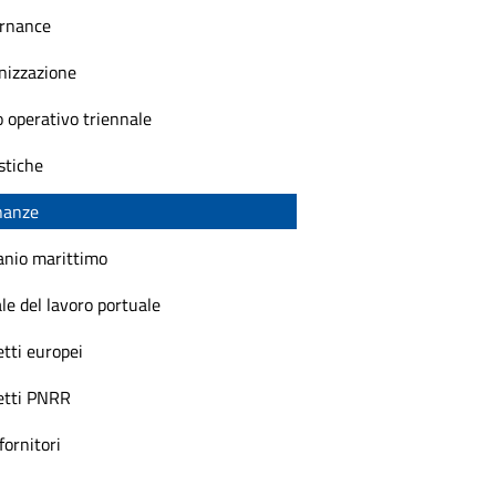
rnance
nizzazione
 operativo triennale
stiche
nanze
nio marittimo
le del lavoro portuale
tti europei
etti PNRR
fornitori