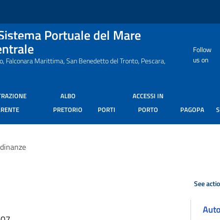
 Sistema Portuale del Mare
entrale
Follow
us on
ro, Falconara Marittima, San Benedetto del Tronto, Pescara,
TRAZIONE
ALBO
ACCESSI IN
ARENTE
PRETORIO
PORTI
PORTO
PAGOPA
dinanze
See acti
Auto
:07