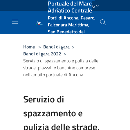
Portuale del Mare
Salta al contenuto principale
ENG
Adriatico Centrale
Porti di Ancona, Pesaro,
Falconara Marittima,
San Benedetto del
Tronto, Pescara, Ortona
e Vasto
Home
>
Bandi di gara
>
Bandi di gara 2022
>
Servizio di spazzamento e pulizia delle
strade, piazzali e banchine comprese
nell’ambito portuale di Ancona
Servizio di
spazzamento e
pulizia delle strade,