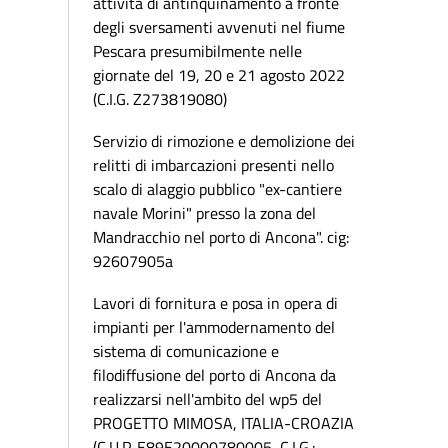
attività di antinquinamento a fronte
degli sversamenti avvenuti nel fiume
Pescara presumibilmente nelle
giornate del 19, 20 e 21 agosto 2022
(C.I.G. Z273819080)
Servizio di rimozione e demolizione dei
relitti di imbarcazioni presenti nello
scalo di alaggio pubblico "ex-cantiere
navale Morini" presso la zona del
Mandracchio nel porto di Ancona". cig:
92607905a
Lavori di fornitura e posa in opera di
impianti per l'ammodernamento del
sistema di comunicazione e
filodiffusione del porto di Ancona da
realizzarsi nell'ambito del wp5 del
PROGETTO MIMOSA, ITALIA-CROAZIA
(C.U.P. E89E20000780005, C.I.G.: