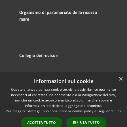
Organismo di partenariato della risorsa
mare
Collegio dei revisori
×
Informazioni sui cookie
RSS
Copyright © 2025
Accessibility
Autorità di
Questo sito web utilizza cookie tecnici e assimilati strettamente
necessari al corretto funzionamento e alla navigazione del sito,
Privacy
Sistema Portuale
nonché un cookie tecnico analitico al solo fine di elaborare
Cookie
del Mare Adriatico
informazioni statistiche, aggregate e anonime.
Sitemap
Centrale
Per maggiori dettagli, può consultare la cookie policy al seguente
Link
Powered by
RIFIUTA TUTTO
Municipium
•
ACCETTA TUTTO