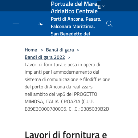
Portuale del Mare
Salta al contenuto principale
ENG
Adriatico Centrale
Porti di Ancona, Pesaro,
Falconara Marittima,
San Benedetto del
Tronto, Pescara, Ortona
e Vasto
Home
>
Bandi di gara
>
Bandi di gara 2022
>
Lavori di fornitura e posa in opera di
impianti per l'ammodernamento del
sistema di comunicazione e filodiffusione
del porto di Ancona da realizzarsi
nell'ambito del wp5 del PROGETTO
MIMOSA, ITALIA-CROAZIA (C.U.P.
E89E20000780005, C.I.G.: 9385039B2D
Lavori di fornitura e