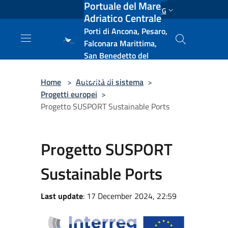
Portuale del Mare
Salta al contenuto principale
ENG
Adriatico Centrale
Porti di Ancona, Pesaro,
Falconara Marittima,
San Benedetto del
Tronto, Pescara, Ortona
e Vasto
Home
>
Autorità di sistema
>
Progetti europei
>
Progetto SUSPORT Sustainable Ports
Progetto SUSPORT
Sustainable Ports
Last update
: 17 December 2024, 22:59