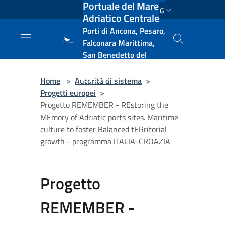
Portuale del Mare
Salta al contenuto principale
ENG
Adriatico Centrale
Porti di Ancona, Pesaro,
Falconara Marittima,
San Benedetto del
Tronto, Pescara, Ortona
e Vasto
Home
>
Autorità di sistema
>
Progetti europei
>
Progetto REMEMBER - REstoring the
MEmory of Adriatic ports sites. Maritime
culture to foster Balanced tERritorial
growth - programma ITALIA-CROAZIA
Progetto
REMEMBER -