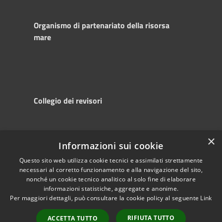
Organismo di partenariato della risorsa
mare
Collegio dei revisori
×
Informazioni sui cookie
RSS
Copyright © 2025
Accessibility
Autorità di
Questo sito web utilizza cookie tecnici e assimilati strettamente
necessari al corretto funzionamento e alla navigazione del sito,
Privacy
Sistema Portuale
nonché un cookie tecnico analitico al solo fine di elaborare
Cookie
del Mare Adriatico
informazioni statistiche, aggregate e anonime.
Sitemap
Centrale
Per maggiori dettagli, può consultare la cookie policy al seguente
Link
Powered by
Municipium
•
RIFIUTA TUTTO
ACCETTA TUTTO