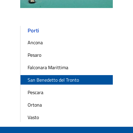
Porti
Ancona
Pesaro
Falconara Marittima
San Benedetto del Tronto
Pescara
Ortona
Vasto