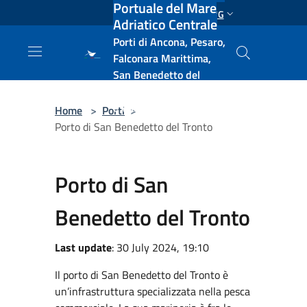
Portuale del Mare
Salta al contenuto principale
ENG
Adriatico Centrale
Porti di Ancona, Pesaro,
Falconara Marittima,
San Benedetto del
Tronto, Pescara, Ortona
e Vasto
Home
>
Porti
>
Porto di San Benedetto del Tronto
Porto di San
Benedetto del Tronto
Last update
: 30 July 2024, 19:10
Il porto di San Benedetto del Tronto è
un’infrastruttura specializzata nella pesca