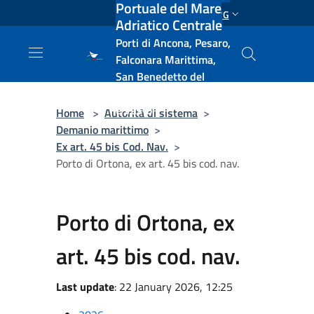
Portuale del Mare
Salta al contenuto principale
ENG
Adriatico Centrale
Porti di Ancona, Pesaro,
Falconara Marittima,
San Benedetto del
Tronto, Pescara, Ortona
e Vasto
Home
>
Autorità di sistema
>
Demanio marittimo
>
Ex art. 45 bis Cod. Nav.
>
Porto di Ortona, ex art. 45 bis cod. nav.
Porto di Ortona, ex
art. 45 bis cod. nav.
Last update
: 22 January 2026, 12:25