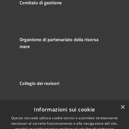
Comitato di gestione
Organismo di partenariato della risorsa
mare
Collegio dei revisori
×
Informazioni sui cookie
RSS
Copyright © 2025
Accessibility
Autorità di
Questo sito web utilizza cookie tecnici e assimilati strettamente
necessari al corretto funzionamento e alla navigazione del sito,
Privacy
Sistema Portuale
nonché un cookie tecnico analitico al solo fine di elaborare