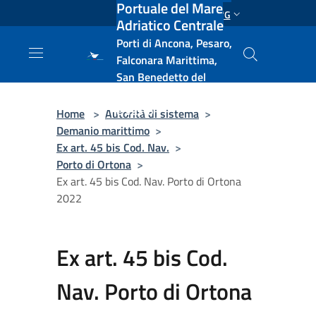
Portuale del Mare
Salta al contenuto principale
ENG
Adriatico Centrale
Porti di Ancona, Pesaro,
Falconara Marittima,
San Benedetto del
Tronto, Pescara, Ortona
e Vasto
Home
>
Autorità di sistema
>
Demanio marittimo
>
Ex art. 45 bis Cod. Nav.
>
Porto di Ortona
>
Ex art. 45 bis Cod. Nav. Porto di Ortona
2022
Ex art. 45 bis Cod.
Nav. Porto di Ortona