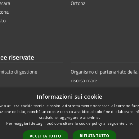
scara
Ortona
tona
sto
ee riservate
mitato di gestione
Organismo di partenariato della
risorsa mare
Informazioni sui cookie
web utilizza cookie tecnici e assimilati strettamente necessari al corretto fu
azione del sito, nonché un cookie tecnico analitico al solo fine di elaborare i
statistiche, aggregate e anonime.
Per maggiori dettagli, può consultare la cookie policy al seguente
Link
Copyright © 2025
Aut
ie
Sitemap
RIFIUTA TUTTO
ACCETTA TUTTO