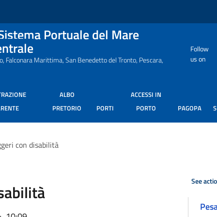
 Sistema Portuale del Mare
entrale
Follow
us on
ro, Falconara Marittima, San Benedetto del Tronto, Pescara,
TRAZIONE
ALBO
ACCESSI IN
ARENTE
PRETORIO
PORTI
PORTO
PAGOPA
geri con disabilità
See acti
abilità
Pes
, 10:09