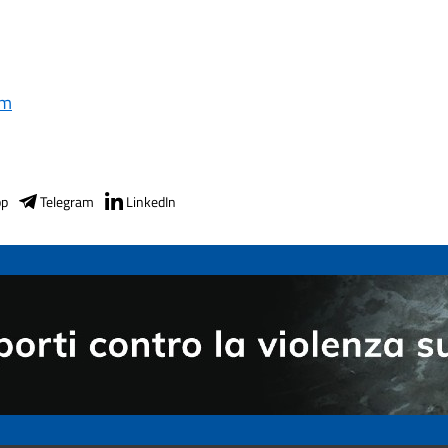
om
pp
Telegram
LinkedIn