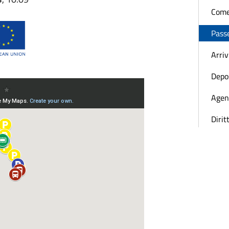
Come
Passe
Arriv
Depos
Agen
Dirit