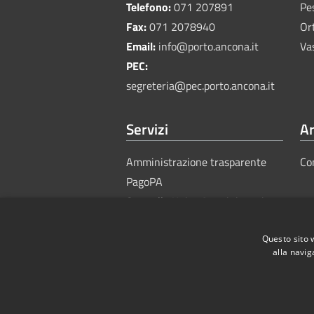
Telefono:
071 207891
Pe
Fax:
071 2078940
Or
Email:
info@porto.ancona.it
Va
PEC:
segreteria@pec.porto.ancona.it
Servizi
Ar
Amministrazione trasparente
Co
PagoPA
Sportello Unico Amministrativo
Questo sito 
alla navig
RSS
Accessibility
Privacy
Cook