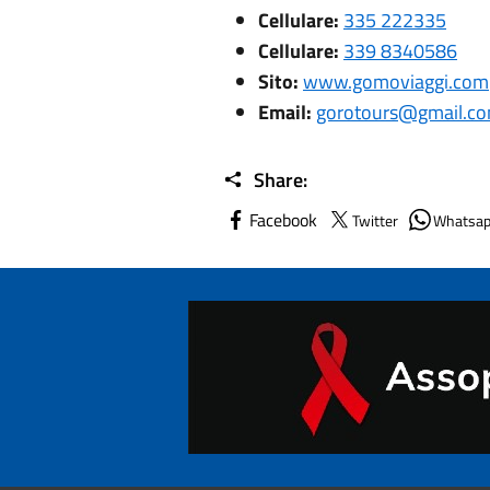
Cellulare:
335 222335
Cellulare:
339 8340586
Sito:
www.gomoviaggi.com
Email:
gorotours@gmail.c
Share:
Facebook
Twitter
Whatsa