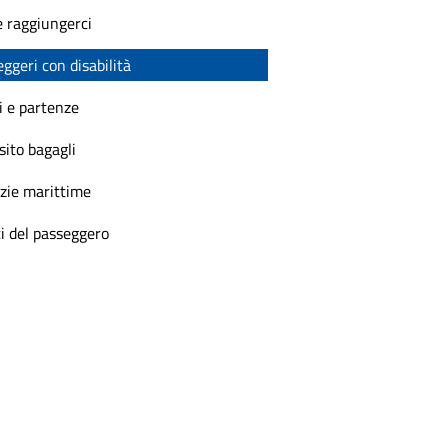
 raggiungerci
ggeri con disabilità
i e partenze
ito bagagli
zie marittime
ti del passeggero