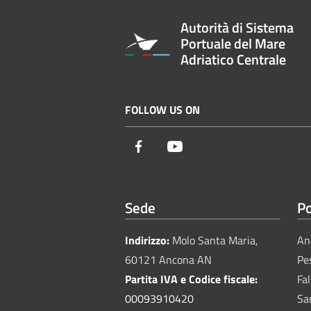
Autorità di Sistema
Portuale del Mare
Adriatico Centrale
FOLLOW US ON
Facebook
Youtube
Sede
Po
Indirizzo:
Molo Santa Maria,
An
60121 Ancona AN
Pe
Partita IVA e Codice fiscale:
Fa
00093910420
Sa