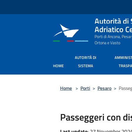
Salta al contenuto principale
Autorità di
Adriatico C
Porti di Ancona, Pesa
Ortona e Vasto
AUTORITÀ DI
AMMINIS
HOME
SISTEMA
TRASP
Home
>
Porti
>
Pesaro
>
Passeg
Passeggeri con dis
Last update
: 27 November 2024