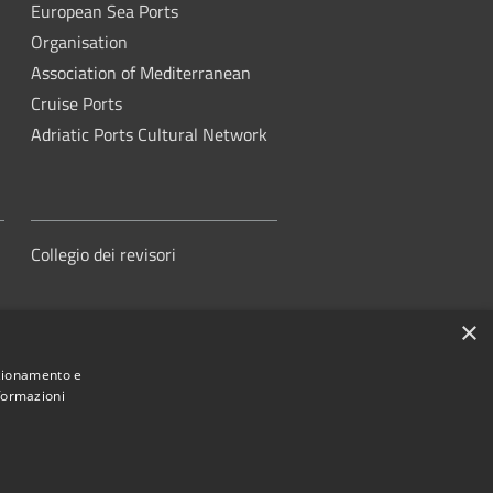
European Sea Ports
Organisation
Association of Mediterranean
Cruise Ports
Adriatic Ports Cultural Network
Collegio dei revisori
×
nzionamento e
nformazioni
orità di Sistema Portuale del Mare
Adriatico Centrale