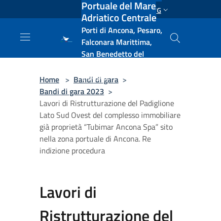
Portuale del Mare
Salta al contenuto principale
ENG
Adriatico Centrale
Porti di Ancona, Pesaro,
Falconara Marittima,
San Benedetto del
Tronto, Pescara, Ortona
e Vasto
Home
>
Bandi di gara
>
Bandi di gara 2023
>
Lavori di Ristrutturazione del Padiglione
Lato Sud Ovest del complesso immobiliare
già proprietà “Tubimar Ancona Spa” sito
nella zona portuale di Ancona. Re
indizione procedura
Lavori di
Ristrutturazione del