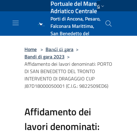
Portuale del Mare
Salta al contenuto principale
ENG
Adriatico Centrale
Porti di Ancona, Pesaro,
Falconara Marittima,
San Benedetto del
Tronto, Pescara, Ortona
e Vasto
Home
>
Bandi di gara
>
Bandi di gara 2023
>
Affidamento dei lavori denominati: PORTO
DI SAN BENEDETTO DEL TRONTO
INTERVENTO DI DRAGAGGIO CUP
J87D18000050001 (C.I.G.: 9822509ED6)
Affidamento dei
lavori denominati: