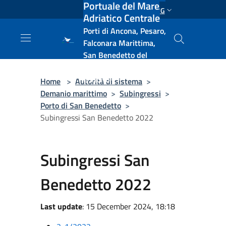
Portuale del Mare
Salta al contenuto principale
ENG
Adriatico Centrale
Porti di Ancona, Pesaro,
Falconara Marittima,
San Benedetto del
Tronto, Pescara, Ortona
e Vasto
Home
>
Autorità di sistema
>
Demanio marittimo
>
Subingressi
>
Porto di San Benedetto
>
Subingressi San Benedetto 2022
Subingressi San
Benedetto 2022
Last update
: 15 December 2024, 18:18