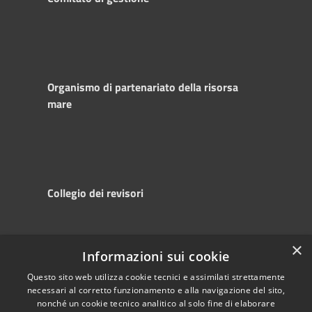
Organismo di partenariato della risorsa
mare
Collegio dei revisori
×
Informazioni sui cookie
RSS
Copyright © 2025
Accessibility
Autorità di
Questo sito web utilizza cookie tecnici e assimilati strettamente
necessari al corretto funzionamento e alla navigazione del sito,
Privacy
Sistema Portuale
nonché un cookie tecnico analitico al solo fine di elaborare
Cookie
del Mare Adriatico