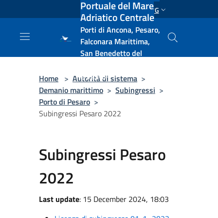
Portuale del Mare
Salta al contenuto principale
ENG
Adriatico Centrale
Porti di Ancona, Pesaro,
Falconara Marittima,
San Benedetto del
Tronto, Pescara, Ortona
e Vasto
Home
>
Autorità di sistema
>
Demanio marittimo
>
Subingressi
>
Porto di Pesaro
>
Subingressi Pesaro 2022
Subingressi Pesaro
2022
Last update
: 15 December 2024, 18:03