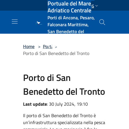
Portuale del Mare
Salta al contenuto principale
ENG
Adriatico Centrale
Porti di Ancona, Pesaro,
Falconara Marittima,
San Benedetto del
Tronto, Pescara, Ortona
e Vasto
Home
>
Porti
>
Porto di San Benedetto del Tronto
Porto di San
Benedetto del Tronto
Last update
: 30 July 2024, 19:10
Il porto di San Benedetto del Tronto è
un’infrastruttura specializzata nella pesca