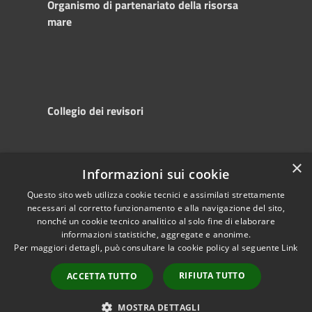
Organismo di partenariato della risorsa
mare
Collegio dei revisori
×
Informazioni sui cookie
RSS
Copyright © 2025
Accessibility
Autorità di
Questo sito web utilizza cookie tecnici e assimilati strettamente
necessari al corretto funzionamento e alla navigazione del sito,
Privacy
Sistema Portuale
nonché un cookie tecnico analitico al solo fine di elaborare
Cookie
del Mare Adriatico
informazioni statistiche, aggregate e anonime.
Sitemap
Centrale
Per maggiori dettagli, può consultare la cookie policy al seguente
Link
Powered by
RIFIUTA TUTTO
Municipium
•
ACCETTA TUTTO
Accesso redazione
MOSTRA DETTAGLI