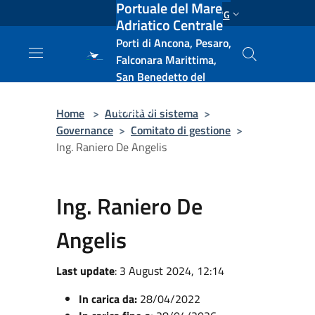
Portuale del Mare
Salta al contenuto principale
ENG
Adriatico Centrale
Porti di Ancona, Pesaro,
Falconara Marittima,
San Benedetto del
Tronto, Pescara, Ortona
e Vasto
Home
>
Autorità di sistema
>
Governance
>
Comitato di gestione
>
Ing. Raniero De Angelis
Ing. Raniero De
Angelis
Last update
: 3 August 2024, 12:14
In carica da:
28/04/2022