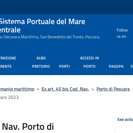
 Sistema Portuale del Mare
entrale
Follow
us on
ro, Falconara Marittima, San Benedetto del Tronto, Pescara,
TRAZIONE
ALBO
ACCESSI IN
ARENTE
PRETORIO
PORTI
PORTO
PAGOPA
manio marittimo
>
Ex art. 45 bis Cod. Nav.
>
Porto di Pescara
scara 2023
See acti
. Nav. Porto di