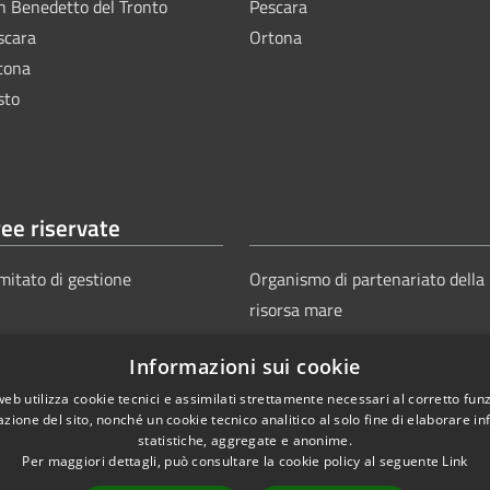
n Benedetto del Tronto
Pescara
scara
Ortona
tona
sto
ee riservate
mitato di gestione
Organismo di partenariato della
risorsa mare
Informazioni sui cookie
web utilizza cookie tecnici e assimilati strettamente necessari al corretto fu
azione del sito, nonché un cookie tecnico analitico al solo fine di elaborare i
statistiche, aggregate e anonime.
Per maggiori dettagli, può consultare la cookie policy al seguente
Link
Copyright © 2025
Aut
ie
Sitemap