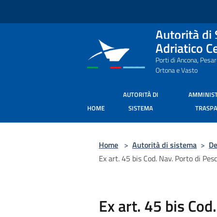
Salta al contenuto principale
Autorità di
Adriatico C
Porti di Ancona, Pesa
Ortona e Vasto
AUTORITÀ DI
AMMINIS
HOME
SISTEMA
TRASP
Home
>
Autorità di sistema
>
De
Ex art. 45 bis Cod. Nav. Porto di Pe
Ex art. 45 bis Cod