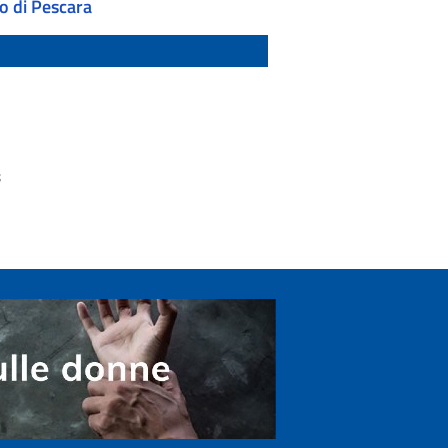
o di Pescara
3
2
1
8