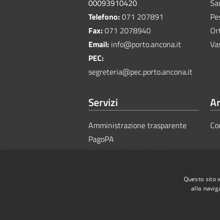
00093910420
Sa
Telefono:
071 207891
Pe
Fax:
071 2078940
Or
Email:
info@porto.ancona.it
Va
PEC:
segreteria@pec.porto.ancona.it
Servizi
Ar
Amministrazione trasparente
Co
PagoPA
Sportello Unico Amministrativo
Questo sito 
alla navig
RSS
Accessibility
Privacy
Cook