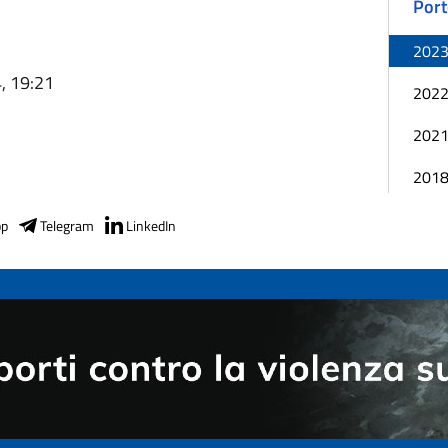
Port
202
, 19:21
202
202
201
pp
Telegram
LinkedIn