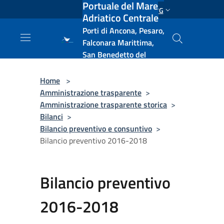
Portuale del Mare
Salta al contenuto principale
ENG
Adriatico Centrale
Porti di Ancona, Pesaro,
Falconara Marittima,
San Benedetto del
Tronto, Pescara, Ortona
e Vasto
Home
>
Amministrazione trasparente
>
Amministrazione trasparente storica
>
Bilanci
>
Bilancio preventivo e consuntivo
>
Bilancio preventivo 2016-2018
Bilancio preventivo
2016-2018