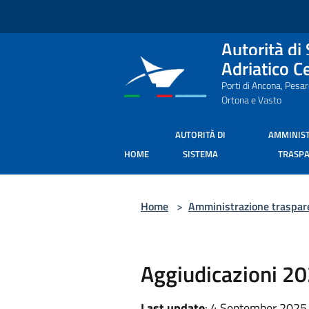
Salta al contenuto principale
Autorità di
Adriatico C
Porti di Ancona, Pesa
Ortona e Vasto
AUTORITÀ DI
AMMINIS
HOME
SISTEMA
TRASP
Home
>
Amministrazione traspar
Aggiudicazioni 2
Last update
: 4 September 2025