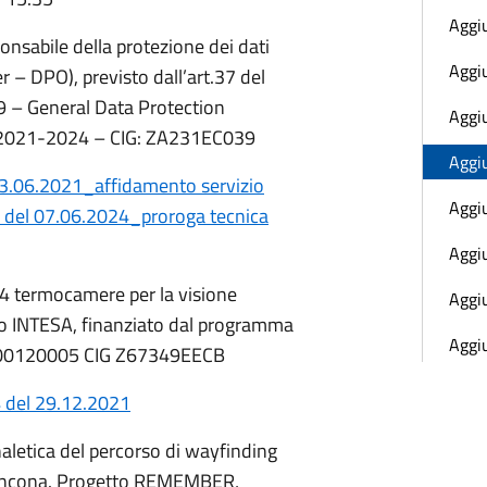
Aggi
onsabile della protezione dei dati
Aggi
r – DPO), previsto dall’art.37 del
– General Data Protection
Aggi
io 2021-2024 – CIG: ZA231EC039
Aggi
3.06.2021_affidamento servizio
Aggi
1 del 07.06.2024_proroga tecnica
Aggi
.4 termocamere per la visione
Aggi
to INTESA, finanziato dal programma
Aggi
00120005 CIG Z67349EECB
 del 29.12.2021
naletica del percorso di wayfinding
i Ancona. Progetto REMEMBER,