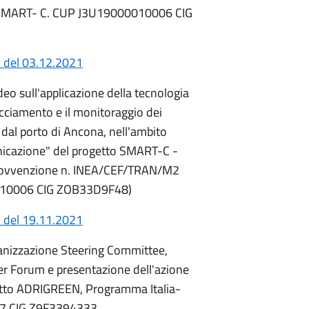
to SMART- C. CUP J3U19000010006 CIG
 del 03.12.2021
ideo sull'applicazione della tecnologia
tracciamento e il monitoraggio dei
 dal porto di Ancona, nell'ambito
unicazione" del progetto SMART-C -
Sovvenzione n. INEA/CEF/TRAN/M2
010006 CIG ZOB33D9F48)
 del 19.11.2021
anizzazione Steering Committee,
r Forum e presentazione dell'azione
getto ADRIGREEN, Programma Italia-
7 CIG Z9F3394333