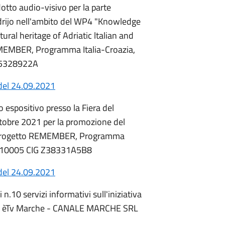
dotto audio-visivo per la parte
Adrijo nell'ambito del WP4 "Knowledge
tural heritage of Adriatic ltalian and
EMEMBER, Programma Italia-Croazia,
D5328922A
del 24.09.2021
o espositivo presso la Fiera del
ttobre 2021 per la promozione del
l progetto REMEMBER, Programma
0110005 CIG Z38331A5B8
del 24.09.2021
n.10 servizi informativi sull'iniziativa
" su èTv Marche - CANALE MARCHE SRL