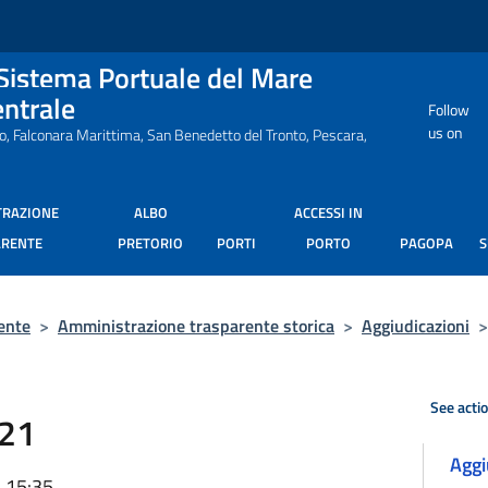
 Sistema Portuale del Mare
entrale
Follow
us on
ro, Falconara Marittima, San Benedetto del Tronto, Pescara,
TRAZIONE
ALBO
ACCESSI IN
ARENTE
PRETORIO
PORTI
PORTO
PAGOPA
ente
>
Amministrazione trasparente storica
>
Aggiudicazioni
>
See acti
021
Aggi
, 15:35