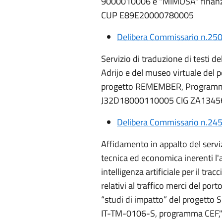
9000010006 e "MIMOSA" finanz
CUP E89E20000780005
Delibera Commissario n.250
Servizio di traduzione di testi d
Adrijo e del museo virtuale del 
progetto REMEMBER, Programma
J32D18000110005 CIG ZA134
Delibera Commissario n.245
Affidamento in appalto del serviz
tecnica ed economica inerenti l'
intelligenza artificiale per il tr
relativi al traffico merci del port
“studi di impatto” del proget
IT-TM-0106-S, programma CEF,